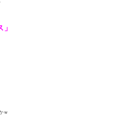
。
ス」
かｗ