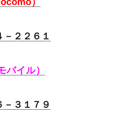
ocomo）
４
－２２６１
天モバイル）
６－３１７９