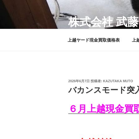
コ
ン
株式会社 武
テ
ン
武藤金属は、名古屋/上越で非
ツ
上越ヤード現金買取価格表
上
へ
ス
キ
ッ
プ
投
2026年6月7日
投稿者:
KAZUTAKA MUTO
稿
バカンスモード突
日:
６月上越現金買