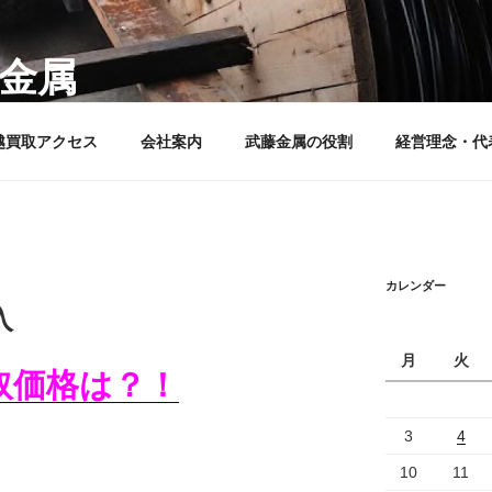
藤金属
鉄金属スクラップリサイクルを行う会社です。
越買取アクセス
会社案内
武藤金属の役割
経営理念・代
カレンダー
入
月
火
取価格は？！
3
4
10
11