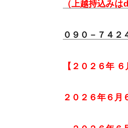
（上越持込みはd
０９０－７４２
【２０２６年 ６
２０２６年６月