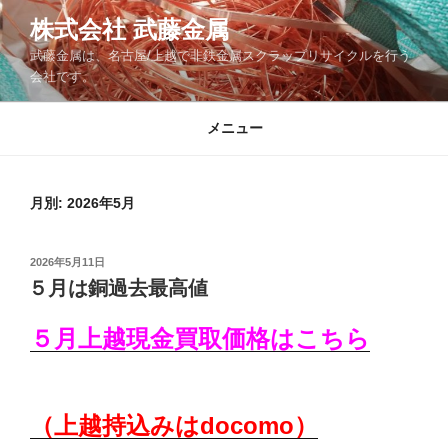
コ
株式会社 武藤金属
ン
武藤金属は、名古屋/上越で非鉄金属スクラップリサイクルを行う
テ
会社です。
ン
ツ
メニュー
へ
ス
キ
月別: 2026年5月
ッ
プ
投
2026年5月11日
稿
５月は銅過去最高値
日:
５月上越現金買取価格はこちら
（上越持込みはdocomo）