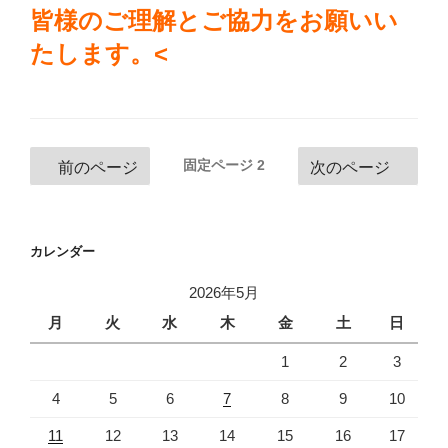
皆様のご理解とご協力をお願いい
たします。
<
投
固定ページ
2
前のページ
次のページ
稿
ナ
ビ
カレンダー
ゲ
2026年5月
ー
月
火
水
木
金
土
日
シ
ョ
1
2
3
ン
4
5
6
7
8
9
10
11
12
13
14
15
16
17