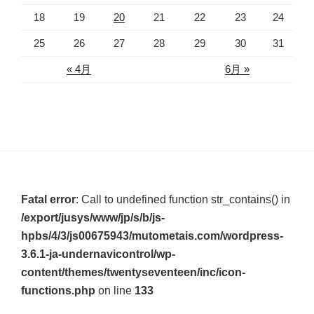
18
19
20
21
22
23
24
25
26
27
28
29
30
31
« 4月
6月 »
Fatal error
: Call to undefined function str_contains() in
/export/jusys/www/jp/s/b/js-
hpbs/4/3/js00675943/mutometais.com/wordpress-
3.6.1-ja-undernavicontrol/wp-
content/themes/twentyseventeen/inc/icon-
functions.php
on line
133