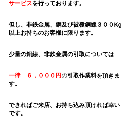
サービス
を行っております。
但し、
非鉄金属、
銅及び被覆銅線３００Kg
以上
お持ちのお客様に限ります。
少量の銅線、非鉄金属の引取については
一律 ６，０００円
の
引取作業料
を頂きま
す。
できればご来店、お持ち込み頂ければ幸い
です。